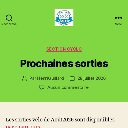
Recherche
Menu
ACIR
Tinténiac
Catégories
SECTION CYCLO
Prochaines sorties
Par
HenriGuillard
28 juillet 2026
Auteur
Date
de
de
sur
Aucun commentaire
l’article
l’article
Prochaines
sorties
Les sorties vélo de Août2026 sont disponibles
page parcours