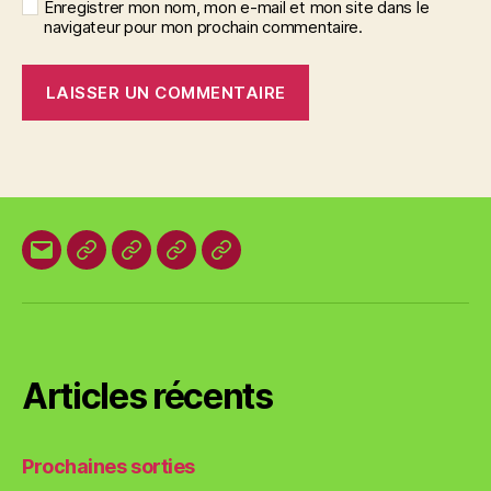
Enregistrer mon nom, mon e-mail et mon site dans le
navigateur pour mon prochain commentaire.
E-
Organisation
Animations
Vestes
Brevets
mail
locale
et
des
T-
plages
shirts
Articles récents
Prochaines sorties