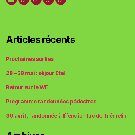
E-
Organisation
Animations
Vestes
Brevets
mail
locale
et
des
T-
plages
shirts
Articles récents
Prochaines sorties
28 – 29 mai : séjour Etel
Retour sur le WE
Programme randonnées pédestres
30 avril : randonnée à Iffendic – lac de Trémelin