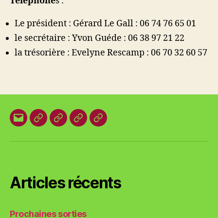
Téléphone
s :
Le président : Gérard Le Gall : 06 74 76 65 01
le secrétaire : Yvon Guéde : 06 38 97 21 22
la trésorière : Evelyne Rescamp : 06 70 32 60 57
E-
Organisation
Animations
Vestes
Brevets
mail
locale
et
des
T-
plages
shirts
Articles récents
Prochaines sorties