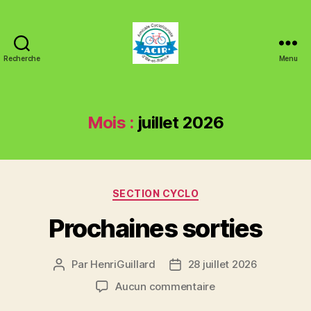
Recherche
Menu
ACIR
Tinténiac
Mois :
juillet 2026
Catégories
SECTION CYCLO
Prochaines sorties
Par
HenriGuillard
28 juillet 2026
Auteur
Date
de
de
sur
Aucun commentaire
l’article
l’article
Prochaines