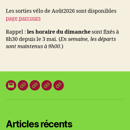
sorties
Les sorties vélo de Août2026 sont disponibles
page parcours
Rappel :
les
horaire du dimanche
sont fixés à
8h30 depuis le 3 mai. (
En semaine, les départs
sont maintenus à 9h00
.)
E-
Organisation
Animations
Vestes
Brevets
mail
locale
et
des
T-
plages
shirts
Articles récents