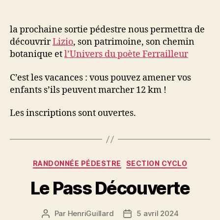
2
mai
2024
la prochaine sortie pédestre nous permettra de
:
découvrir
Lizio
, son patrimoine, son chemin
Lizio
botanique et
l’Univers du poète Ferrailleur
C’est les vacances : vous pouvez amener vos
enfants s’ils peuvent marcher 12 km !
Les inscriptions sont ouvertes.
Catégories
RANDONNÉE PÉDESTRE
SECTION CYCLO
Le Pass Découverte
Par
HenriGuillard
5 avril 2024
Auteur
Date