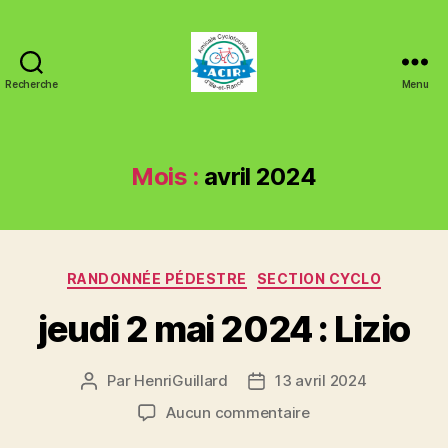
Recherche
Menu
ACIR
Tinténiac
Mois :
avril 2024
Catégories
RANDONNÉE PÉDESTRE
SECTION CYCLO
jeudi 2 mai 2024 : Lizio
Par
HenriGuillard
13 avril 2024
Auteur
Date
de
de
sur
Aucun commentaire
l’article
l’article
jeudi