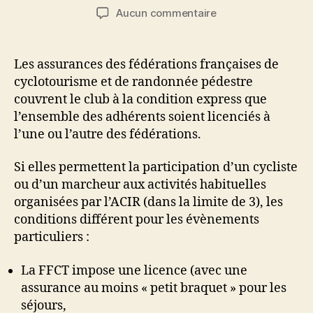
de
de
sur
Aucun commentaire
l’article
l’article
Le
Pass
Découverte
Les assurances des fédérations françaises de
cyclotourisme et de randonnée pédestre
couvrent le club à la condition express que
l’ensemble des adhérents soient licenciés à
l’une ou l’autre des fédérations.
Si elles permettent la participation d’un cycliste
ou d’un marcheur aux activités habituelles
organisées par l’ACIR (dans la limite de 3), les
conditions différent pour les évènements
particuliers :
La FFCT impose une licence (avec une
assurance au moins « petit braquet » pour les
séjours,