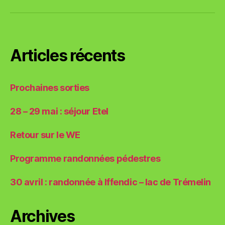
mail
locale
et
des
T-
plages
shirts
Articles récents
Prochaines sorties
28 – 29 mai : séjour Etel
Retour sur le WE
Programme randonnées pédestres
30 avril : randonnée à Iffendic – lac de Trémelin
Archives