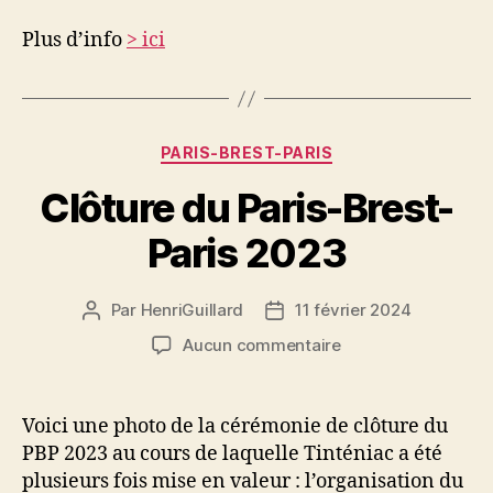
Malo
Plus d’info
> ici
Catégories
PARIS-BREST-PARIS
Clôture du Paris-Brest-
Paris 2023
Par
HenriGuillard
11 février 2024
Auteur
Date
de
de
sur
Aucun commentaire
l’article
l’article
Clôture
du
Paris-
Voici une photo de la cérémonie de clôture du
Brest-
PBP 2023 au cours de laquelle Tinténiac a été
Paris
plusieurs fois mise en valeur : l’organisation du
2023