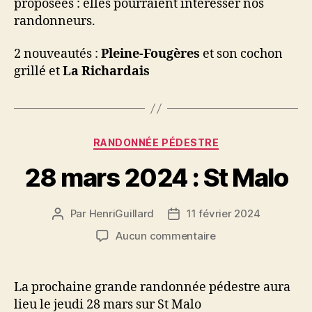
proposées : elles pourraient intéresser nos
randonneurs.
2 nouveautés :
Pleine-Fougères
et son cochon
grillé et
La Richardais
Catégories
RANDONNÉE PÉDESTRE
28 mars 2024 : St Malo
Par
HenriGuillard
11 février 2024
Auteur
Date
de
de
sur
Aucun commentaire
l’article
l’article
28
mars
2024
La prochaine grande randonnée pédestre aura
:
lieu le jeudi 28 mars sur St Malo
St