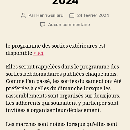
2024
Par
HenriGuillard
24 février 2024
Auteur
Date
de
de
sur
Aucun commentaire
l’article
l’article
Sorties
extérieures
2024
le programme des sorties extérieures est
disponible
> ici
Elles seront rappelées dans le programme des
sorties hebdomadaires publiées chaque mois.
Comme l’an passé, les sorties du samedi ont été
préférées à celles du dimanche lorsque les
rassemblements sont organisés sur deux jours.
Les adhérents qui souhaitent y participer sont
invitées à organiser leur déplacement.
Les marches sont notées lorsque qu’elles sont