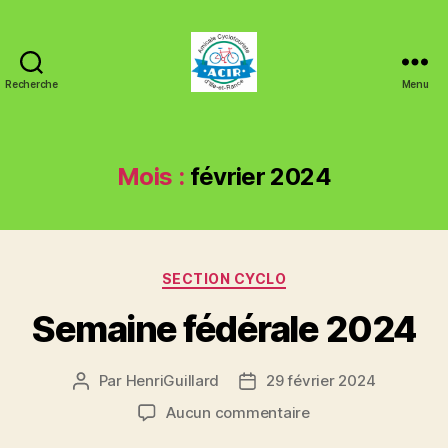
Recherche
Menu
ACIR
Tinténiac
Mois :
février 2024
Catégories
SECTION CYCLO
Semaine fédérale 2024
Par
HenriGuillard
29 février 2024
Auteur
Date
de
de
sur
Aucun commentaire
l’article
l’article
Semaine