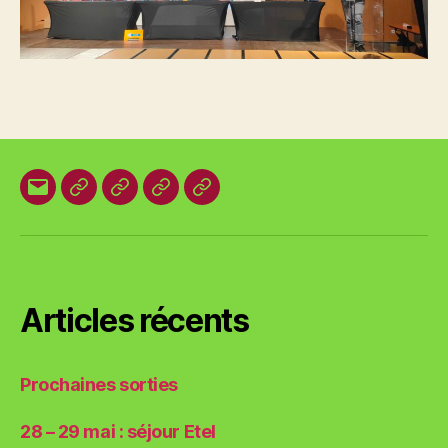
E-
Organisation
Animations
Vestes
Brevets
mail
locale
et
des
T-
plages
shirts
Articles récents
Prochaines sorties
28 – 29 mai : séjour Etel