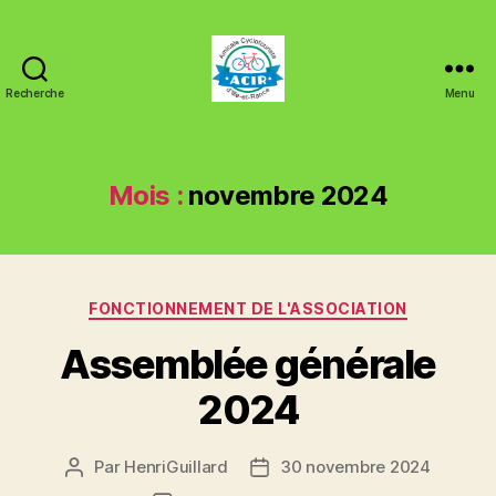
Recherche
Menu
ACIR
Tinténiac
Mois :
novembre 2024
Catégories
FONCTIONNEMENT DE L'ASSOCIATION
Assemblée générale
2024
Par
HenriGuillard
30 novembre 2024
Auteur
Date
de
de