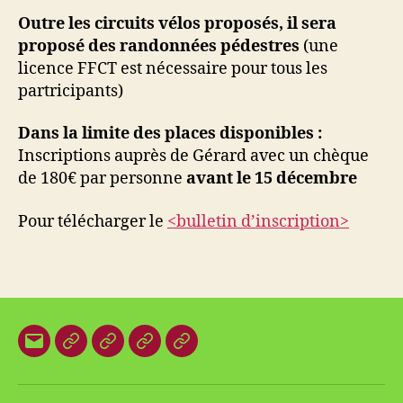
Outre les circuits vélos proposés, il sera
proposé des randonnées pédestres
(une
licence FFCT est nécessaire pour tous les
partricipants)
Dans la limite des places disponibles :
Inscriptions auprès de Gérard avec un chèque
de 180€ par personne
avant le 15 décembre
Pour télécharger le
<bulletin d’inscription>
E-
Organisation
Animations
Vestes
Brevets
mail
locale
et
des
T-
plages