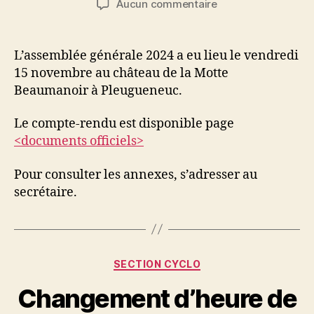
sur
Aucun commentaire
l’article
l’article
Assemblée
générale
2024
L’assemblée générale 2024 a eu lieu le vendredi
15 novembre au château de la Motte
Beaumanoir à Pleugueneuc.
Le compte-rendu est disponible page
<documents officiels>
Pour consulter les annexes, s’adresser au
secrétaire.
Catégories
SECTION CYCLO
Changement d’heure de