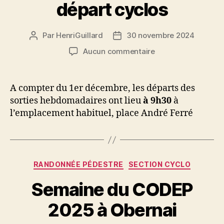
départ cyclos
Par
HenriGuillard
30 novembre 2024
Auteur
Date
de
de
sur
Aucun commentaire
l’article
l’article
Changement
d’heure
de
A compter du 1er décembre, les départs des
départ
sorties hebdomadaires ont lieu
à 9h30
à
cyclos
l’emplacement habituel, place André Ferré
Catégories
RANDONNÉE PÉDESTRE
SECTION CYCLO
Semaine du CODEP
2025 à Obernai