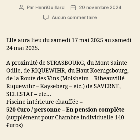
Par
HenriGuillard
20 novembre 2024
Auteur
Date
de
de
sur
Aucun commentaire
l’article
l’article
Semaine
du
CODEP
Elle aura lieu du samedi 17 mai 2025 au samedi
2025
24 mai 2025.
à
Obernai
A proximité de STRASBOURG, du Mont Sainte
Odile, de RIQUEWIHR, du Haut Koenigsbourg,
de la Route des Vins (Molsheim – Ribeauvillé –
Riquewihr – Kayseberg – etc.) de SAVERNE,
SELESTAT – etc…
Piscine intérieure chauffée –
520 €uro / personne – En pension complète
(supplément pour Chambre individuelle 140
€uros)