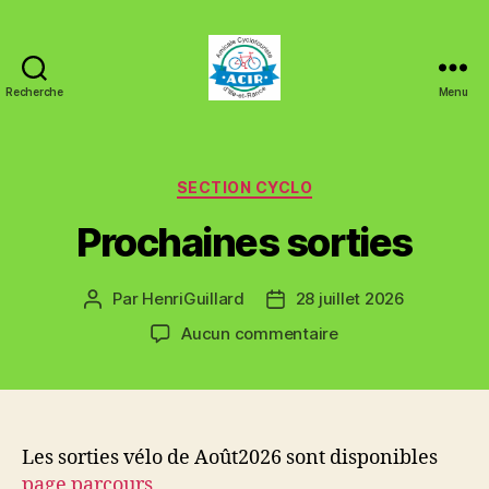
Recherche
Menu
ACIR
Tinténiac
Catégories
SECTION CYCLO
Prochaines sorties
Par
HenriGuillard
28 juillet 2026
Auteur
Date
de
de
sur
Aucun commentaire
l’article
l’article
Prochaines
sorties
Les sorties vélo de Août2026 sont disponibles
page parcours