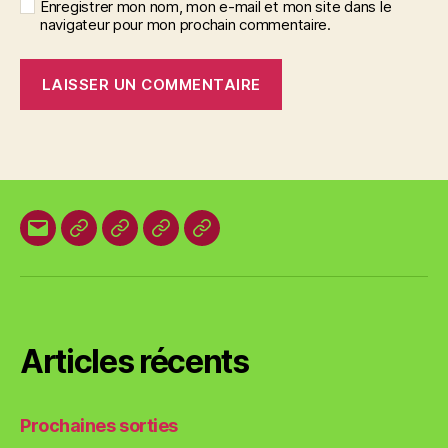
Enregistrer mon nom, mon e-mail et mon site dans le
navigateur pour mon prochain commentaire.
E-
Organisation
Animations
Vestes
Brevets
mail
locale
et
des
T-
plages
shirts
Articles récents
Prochaines sorties