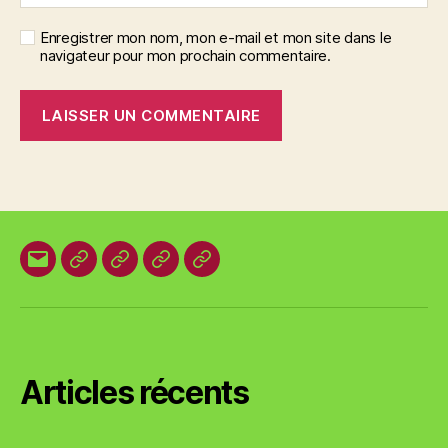
Enregistrer mon nom, mon e-mail et mon site dans le
navigateur pour mon prochain commentaire.
E-
Organisation
Animations
Vestes
Brevets
mail
locale
et
des
T-
plages
shirts
Articles récents