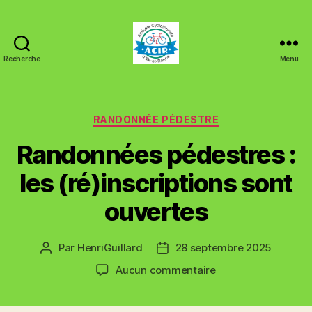
Recherche
Menu
ACIR
Tinténiac
Catégories
RANDONNÉE PÉDESTRE
Randonnées pédestres :
les (ré)inscriptions sont
ouvertes
Par
HenriGuillard
28 septembre 2025
Auteur
Date
de
de
sur
Aucun commentaire
l’article
l’article
Randonnées
pédestres