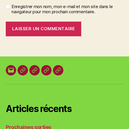
Enregistrer mon nom, mon e-mail et mon site dans le
navigateur pour mon prochain commentaire.
E-
Organisation
Animations
Vestes
Brevets
mail
locale
et
des
T-
plages
shirts
Articles récents
Prochaines sorties