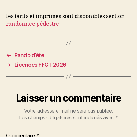
:
les
(ré)inscriptions
les tarifs et imprimés sont disponibles section
sont
randonnée pédestre
ouvertes
←
Rando d’été
→
Licences FFCT 2026
Laisser un commentaire
Votre adresse e-mail ne sera pas publiée.
Les champs obligatoires sont indiqués avec
*
Commentaire
*