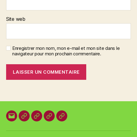
Site web
Enregistrer mon nom, mon e-mail et mon site dans le
navigateur pour mon prochain commentaire.
E-
Organisation
Animations
Vestes
Brevets
mail
locale
et
des
T-
plages