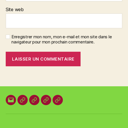
Site web
Enregistrer mon nom, mon e-mail et mon site dans le
navigateur pour mon prochain commentaire.
E-
Organisation
Animations
Vestes
Brevets
mail
locale
et
des
T-
plages
shirts