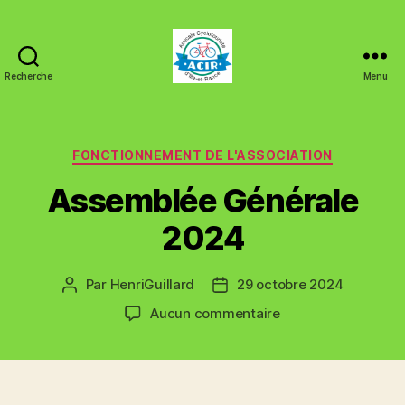
Recherche
Menu
ACIR
Tinténiac
Catégories
FONCTIONNEMENT DE L'ASSOCIATION
Assemblée Générale
2024
Par
HenriGuillard
29 octobre 2024
Auteur
Date
de
de
sur
Aucun commentaire
l’article
l’article
Assemblée
Générale
2024