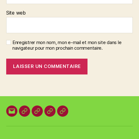
Site web
Enregistrer mon nom, mon e-mail et mon site dans le
navigateur pour mon prochain commentaire.
E-
Organisation
Animations
Vestes
Brevets
mail
locale
et
des
T-
plages