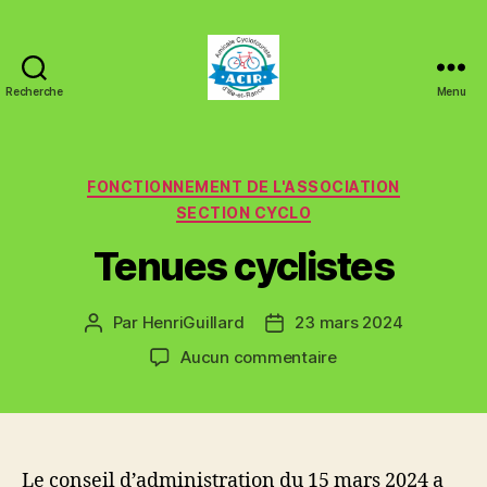
Recherche
Menu
ACIR
Tinténiac
Catégories
FONCTIONNEMENT DE L'ASSOCIATION
SECTION CYCLO
Tenues cyclistes
Par
HenriGuillard
23 mars 2024
Auteur
Date
de
de
sur
Aucun commentaire
l’article
l’article
Tenues
cyclistes
Le conseil d’administration du 15 mars 2024 a