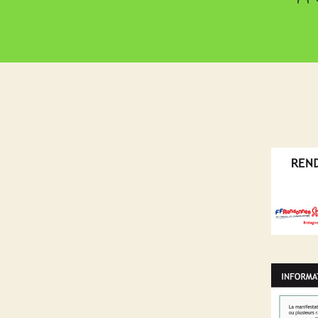
de
l’a