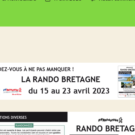
de
rticle
l’article