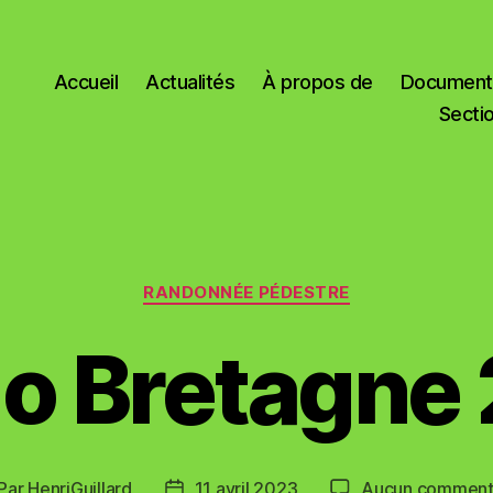
Accueil
Actualités
À propos de
Documents
Secti
Catégories
RANDONNÉE PÉDESTRE
o Bretagne
Par
HenriGuillard
11 avril 2023
Aucun comment
teur
Date