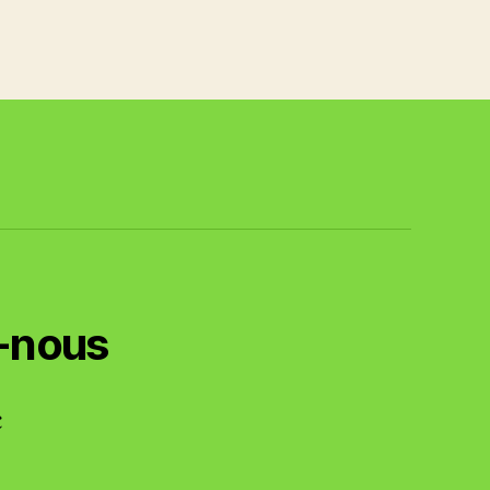
-nous
c