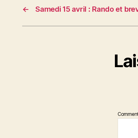
←
Samedi 15 avril : Rando et br
La
Comment