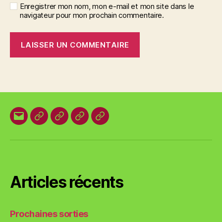
Enregistrer mon nom, mon e-mail et mon site dans le
navigateur pour mon prochain commentaire.
E-
Organisation
Animations
Vestes
Brevets
mail
locale
et
des
T-
plages
shirts
Articles récents
Prochaines sorties