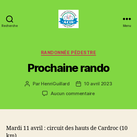
Recherche
Menu
ACIR
Tinténiac
Catégories
RANDONNÉE PÉDESTRE
Prochaine rando
Par
HenriGuillard
10 avril 2023
Auteur
Date
de
de
sur
Aucun commentaire
l’article
l’article
Prochaine
rando
Mardi 11 avril : circuit des hauts de Cardroc (10
km)