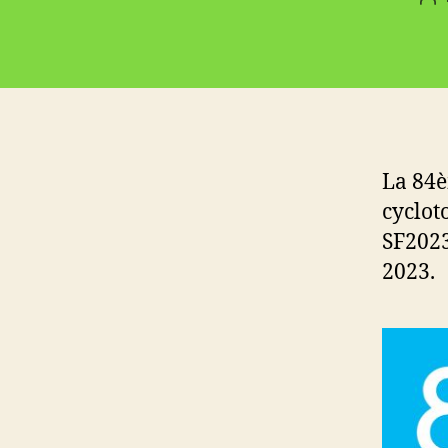
de
l’a
La 84è
cyclot
SF2023
2023.