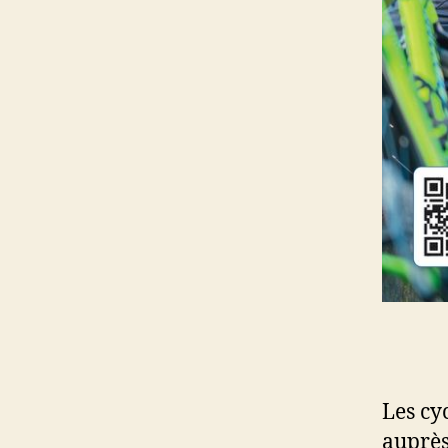
Les cyc
auprès