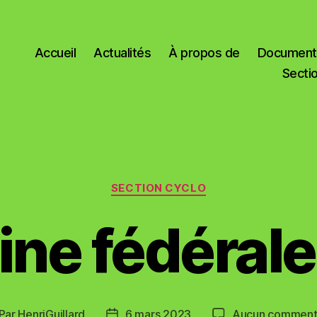
Accueil
Actualités
À propos de
Documents
Secti
Catégories
SECTION CYCLO
ne fédéral
Par
HenriGuillard
6 mars 2023
Aucun comment
teur
Date