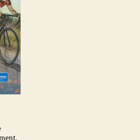
e
ement.