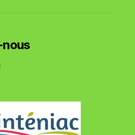
-nous
c