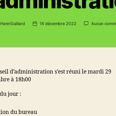
administrat
r
HenriGuillard
14 décembre 2022
Aucun comm
r
Date
de
le
l’article
seil d’administration s’est réuni le mardi 29
bre à 18h00
du jour :
tion du bureau