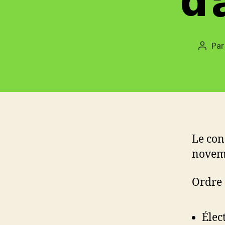
d’
Pa
Auteu
de
l’artic
Le con
novem
Ordre 
Élec