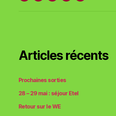
mail
locale
et
des
T-
plages
shirts
Articles récents
Prochaines sorties
28 – 29 mai : séjour Etel
Retour sur le WE